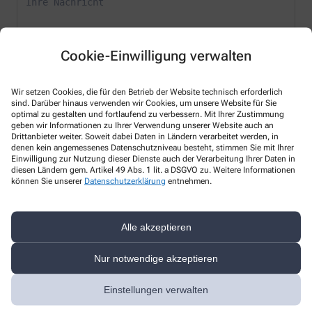
Cookie-Einwilligung verwalten
* Bitte füllen Sie die Pflichtfelder aus
Wir setzen Cookies, die für den Betrieb der Website technisch erforderlich
sind. Darüber hinaus verwenden wir Cookies, um unsere Website für Sie
optimal zu gestalten und fortlaufend zu verbessern. Mit Ihrer Zustimmung
Ich erkläre mich damit einverstanden, dass die von mir angegebenen
geben wir Informationen zu Ihrer Verwendung unserer Website auch an
Daten elektronisch erfasst und gespeichert und meine Daten an die
Drittanbieter weiter. Soweit dabei Daten in Ländern verarbeitet werden, in
von mir ausgesuchte Apotheke übergeben werden. Rechtsgrundlage
denen kein angemessenes Datenschutzniveau besteht, stimmen Sie mit Ihrer
der Verarbeitung ist Art. 6 Abs. 1 lit. a DS-GVO. Die Einwilligung kann
Einwilligung zur Nutzung dieser Dienste auch der Verarbeitung Ihrer Daten in
jederzeit widerrufen werden, z.B. per E-Mail an
diesen Ländern gem. Artikel 49 Abs. 1 lit. a DSGVO zu. Weitere Informationen
apotheke.holzhalbinsel@t-online.de
.
können Sie unserer
Datenschutzerklärung
entnehmen.
Ihre Daten werden ausschließlich zur Bearbeitung Ihrer Anfrage
verwendet. Weitere Informationen zum Datenschutz finden Sie unter
Alle akzeptieren
folgendem Link:
Datenschutz
.
Sind Sie ein Mensch? Dann wählen Sie bitte
das Herz
Nur notwendige akzeptieren
Einstellungen verwalten