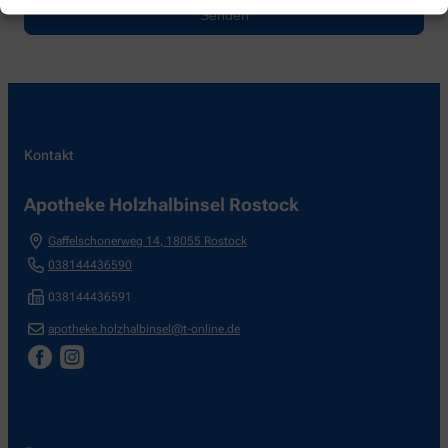
Kontakt
Apotheke Holzhalbinsel Rostock
Gaffelschonerweg 14
,
18055
Rostock
038144436590
038144436591
apotheke.holzhalbinsel@t-online.de