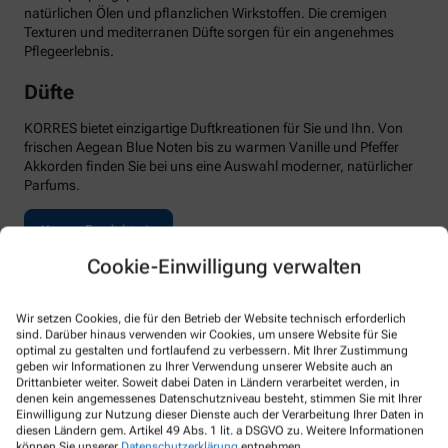
natürlichen Ölen und pflanzlichen Wirkstoffen. Die cremigen
Texturen und mediterranen Düfte sorgen für ein angenehmes
Pflegeerlebnis.
Düfte
KORRES bietet einzigartige Duftkreationen für Sie und Ihn. Von
frischen Aegean Blue Noten bis zu warmen Vanille und Pfeffer
Akkorden finden Sie bei uns eine Auswahl moderner, natürlicher
Parfums.
Korres Produkte
Cookie-Einwilligung verwalten
Wir setzen Cookies, die für den Betrieb der Website technisch erforderlich
sind. Darüber hinaus verwenden wir Cookies, um unsere Website für Sie
optimal zu gestalten und fortlaufend zu verbessern. Mit Ihrer Zustimmung
geben wir Informationen zu Ihrer Verwendung unserer Website auch an
Drittanbieter weiter. Soweit dabei Daten in Ländern verarbeitet werden, in
denen kein angemessenes Datenschutzniveau besteht, stimmen Sie mit Ihrer
Einwilligung zur Nutzung dieser Dienste auch der Verarbeitung Ihrer Daten in
diesen Ländern gem. Artikel 49 Abs. 1 lit. a DSGVO zu. Weitere Informationen
können Sie unserer
Datenschutzerklärung
entnehmen.