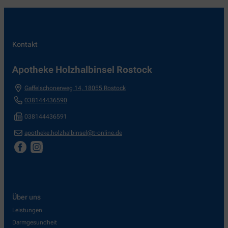
Kontakt
Apotheke Holzhalbinsel Rostock
Gaffelschonerweg 14
,
18055
Rostock
038144436590
038144436591
apotheke.holzhalbinsel@t-online.de
Über uns
Leistungen
Darmgesundheit